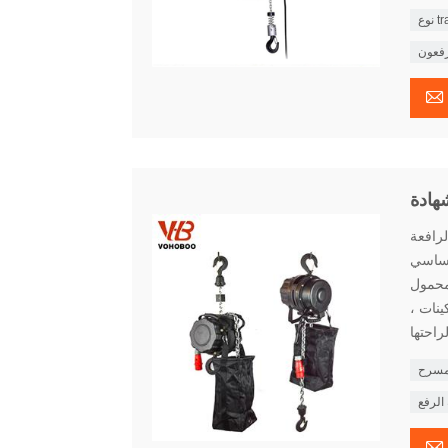
رفعون

لرافعة
 أساسي
لمحمول
ينات ،
لمسرح
الرفع
