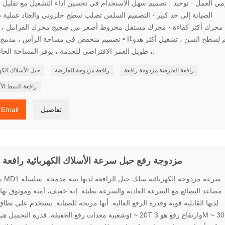
ي العمل · توحيد ، تصميم سهل الاستخدام في تحسين أداء التشغيل مع تقليل ت
الصيانة إلى حد كبير · التصميم السلس تصلب سطح حلزوني والعتاد عملية 
محرك أكثر كفاءة · محرك مستقل مخروط أصغر من ضجيج محرك الفرامل ، 
 لسطح السن ، تشغيل أكثر هدوءًا • تصميم منخفض في مساحة الرأس ، مدمج 
، طويل العمر الافتراضي للخدمة ، يوفر المساحة الخاصة بك.
رافعة العارضة مزدوجة رافعة
رافعة مزدوجة العارضة
حبل الأسلاك الكه
رافعة النمط الأ
تفاصيل
Email
MD1 مزدوجة رفع حبل سرعة الأسلاك الكهربائية رافعة
سلسلة 1
لديها القابلية قوية وقدرة الرفع العالية. أنها مريحة للصيانة. يستخدم على نطا