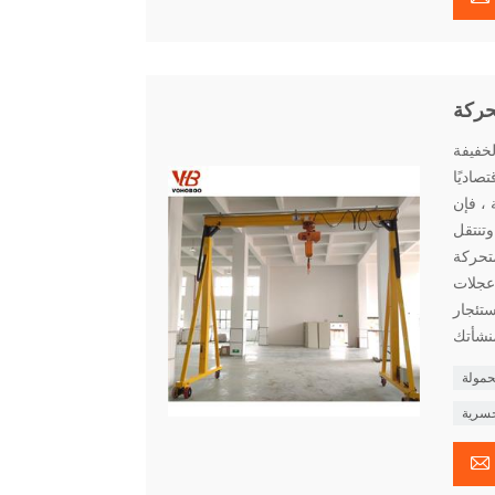
حركة
ر موقع دقيق
صاديًا
 ، فإن
وتنتقل
VOHOB مع
V. يمكن
ستئجار
حمولة
جسرية
