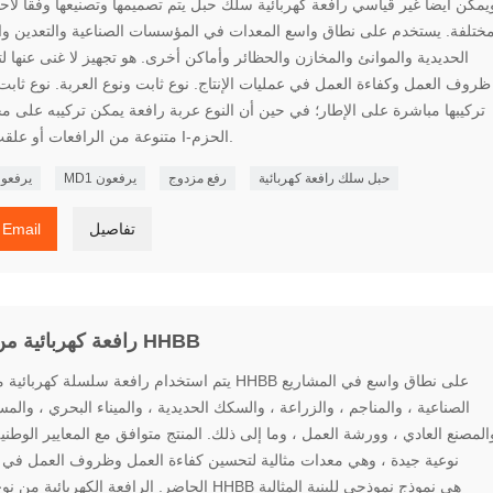
يمكن أيضا غير قياسي رافعة كهربائية سلك حبل يتم تصميمها وتصنيعها وفقا لاح
ختلفة. يستخدم على نطاق واسع المعدات في المؤسسات الصناعية والتعدين و
الحديدية والموانئ والمخازن والحظائر وأماكن أخرى. هو تجهيز لا غنى عنها 
ظروف العمل وكفاءة العمل في عمليات الإنتاج. نوع ثابت ونوع العربة. نوع ثاب
تركيبها مباشرة على الإطار؛ في حين أن النوع عربة رافعة يمكن تركيبه على 
متنوعة من الرافعات أو علقت على I-الحزم.
حبل سلك رافعة كهربائية
رفع مزدوج
MD1 يرفعون
MD يرفع
تفاصيل
Email
رافعة كهربائية من نوع HHBB
يتم استخدام رافعة سلسلة كهربائية من نوع HHBB على نطاق واسع ف
الصناعية ، والمناجم ، والزراعة ، والسكك الحديدية ، والميناء البحري ، والمس
المصنع العادي ، وورشة العمل ، وما إلى ذلك. المنتج متوافق مع المعايير الوطني
نوعية جيدة ، وهي معدات مثالية لتحسين كفاءة العمل وظروف العمل في 
الحاضر. الرافعة الكهربائية من نوع عربة HHBB هي نموذج نموذجي للب