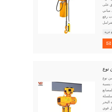
ق على
 مباني
ات رفع
 عربة

ة من سبائك الألمنيوم
 بنسبة
المصانع
وم المعالجة
 البحر
ول قوي