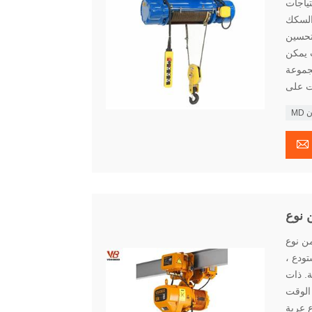
تياجات
السكك
لتحسين
ت يمكن
مجموعة
ون

ي المشاريع
تودع ،
ة. ذات
الوقت
نية المثالية