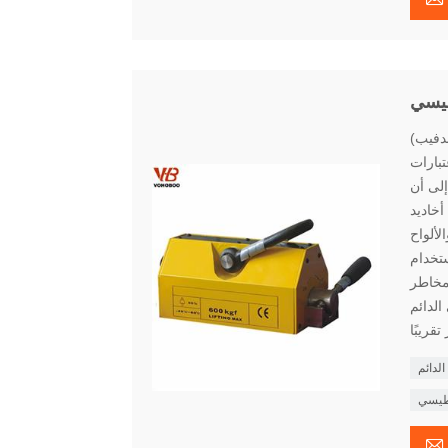
طيسي
ندفيب)
تبارات
مل أمان 3.5 ، مما يشير إلى أن
U" على السطح
لألواح
ستخدام
لمخاطر
الدائم
لدائم
اطيسي
