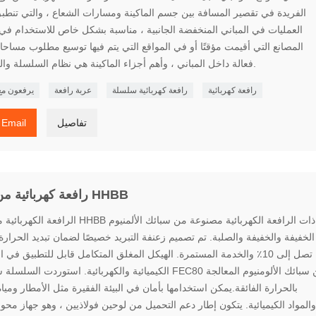
الفريدة في تقصير المسافة بين جسم الماكينة ومسارات الشعاع ، والتي تنطب
العمليات في المباني المنخفضة الجانبية ، مناسبة بشكل خاص للاستخدام في
المصانع التي أقيمت مؤقتًا أو في المواقع التي يتم فيها توسيع مطلوب مساح
فعالة داخل المباني ، وأهم أجزاء الماكينة هي نظام السلسلة والفرامل.
رافعة كهربائية
رافعة كهربائية سلسلة
عربة رافعة
يرفعون مع
تفاصيل
Email
رافعة كهربائية من نوع HHBB
الرافعة الكهربائية من نوع HHBB ذات الرافعة الكهربائية مصنوع
الخفيفة والخفيفة والصلبة. تم تصميم زعنفة التبريد خصيصًا لضمان تبديد الحرارة
تصل إلى 10٪ والخدمة المستمرة. الهيكل المغلق المتكامل قابل للتطبيق في 
الكيميائية والكهربائية. استوردت السلسلة سلسلة FEC80 من سبائك الألومني
بالحرارة الفائقة.يمكن استخدامها بأمان في البيئة الفقيرة مثل الأمطار ومياه
والمواد الكيميائية. يتكون إطار دعم التحميل من لوحين فولاذيين ، وهو جهاز مح