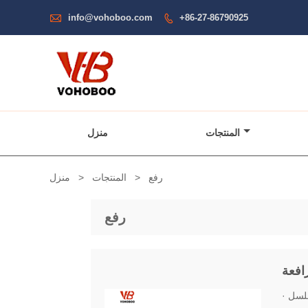

info@vohoboo.com
+86-27-86790925

المنتجات
منزل
رفع
>
المنتجات
>
منزل
رفع
افعة
· تصميم وحدات ، يمكن دمجها بمرونة في مختلف رفع سرعة رفع الحمولة وتسلسل