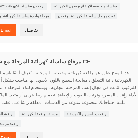
سلسلة منخفضة الارتفاع يرفعون الكهربائية
نوع trave يرفعون سلسلة الكهربائية
ثلاث مراحل سلسلة الكهربائية يرفعون
مرحلة واحدة سلسلة الكهربائية ي
تفاصيل
Email
مرفاع سلسلة كهربائية المرحلة مع شهادة CE
هذا المنتج عبارة عن رافعة كهربائية مخصصة للمرحلة ، تُعرف أيضًا باسم ا
الكهربائية ذاتية التسلق ، معالجة السطح باللون الأسود. إنها مناسب بشكل
للتركيب الثابت في مجال إنشاء المرحلة التجارية ، ويستخدم لبناء المرحلة / ا
الأداء وإعداد المسرح وترتيب الصوت والإضاءة. تصميم ربط فردي أو متعدد الماك
لتلبية احتياجاتك لمجموعة متنوعة من العمليات ، معلقة رأسًا على عقب لراحتها.
رافعات المسرح الكهربائية
مرحلة الرافعة الكهربائية
رافعة ا
رافعة مرحلة 
تفاصيل
Email