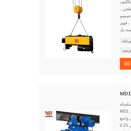
كاليف
طحن ،
تصميم
، قوي
ربائية
وروبي

MD سرعة مزدوجة الكهربائية سلك حبل الرافعة لديها بنية مدمجة. سلسلة
MD1 مصاعد البضائع مع السرعة العادية والسرعة بطيئة. إنه خفيف، آمنة وموثوق بها.
ق واسع
وشعبية معدات رفع الخفيفة. قدرة التحميل هي 0.25t ~ 20T وارتفاع رفع هو 3M ~ 30M.