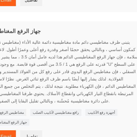
جهاز الرفع المغنا
يتبنى ظرف مغناطيسي دائم مادة مغناطيسية دائمة عالية الأداء (مغناطيس 
كمكون أساسي ، وبالتالي يحقق حجمًا أصغر وقدرة رفع أعلى وعمرًا أطول. لاع
السلامة ، فإن جهاز الرفع المغناطيسي الدائم هذا لديه عا
قدرته على الرفع هي 1 / 3.5 من أقصى قوة قابضة. مع وجود أخاديد "
السفلي ، فإن مغناطيس الرفع اليدوي قادر على رفع كل من الفولاذ المستدير وا
الفولاذية. لذلك يشار إليها أيضًا باسم ظرف الرفع ثنائي الغرض. نظرًا لا
المغناطيس الدائم ، فإن الكهرباء مطلوبة. نتيجة لذلك ، يتم التخلص من جميع ا
المرتبطة بانقطاع التيار الكهربائي وانقطاع الأسلاك. يحتوي ظرفنا المغناطيسي 
على دائرة مغناطيسية مُحسَّنة ، وبالتالي تقليل البقايا إلى الصفر تقريبًا.
أجهزة رفع الأنابيب
رافع مغناطيسي لأنابيب الصلب
مغناطيس الرفع ا
جهاز الرفع المغن
تفاصيل
Email