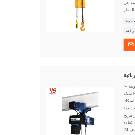
ناجمة عن
 يدوية
رافعة

بائية
➢ الخصائص الأساسية يمكن تثبيت الرافعة ذات السلسلة الكهربائية الأوروبية HH على
سكة KBK القياسية. to من السهل الاختبار جميع التوصيلات الكهربائية عبارة عن نوع من
السكك
لقياسية. بشري تصميم أنسنة يمكن ضبط طول كابل التحكم ، قلادة
 مريح
كفاءة