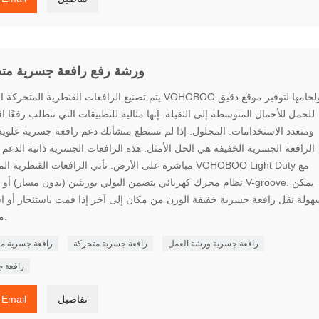
ورشة رفع رافعة جسرية مت
يتم تصنيع الرافعات القنطرية المتحركة الخفيفة VOHOBOO ولحامها لتوفي
للحمل للأحمال المتوسطة إلى الثقيلة. إنها مثالية للتطبيقات التي تتطلب رفعًا اقت
ومتعدد الاستخدامات. المحلول. إذا لم تستطع منشأتك دعم رافعة جسرية علوية
الرافعة الجسرية الخفيفة هي الحل الأمثل. هذه الرافعات الجسرية ذاتية الدعم 
مباشرة على الأرض. تأتي الرافعات القنطرية المتحركة OO Light Duty
نظام محرك كهربائي يتضمن البولي يوريثين (بدون مسار) أو عجلات -groove
هولة نقل رافعة جسرية خفيفة الوزن من مكان إلى آخر إذا قمت باستئجار أو ا
منشأتك.
رافعة جسرية ورشة العمل
رافعة جسرية متحركة
رافعة جسرية م
رافعة 
تفاصيل
Email