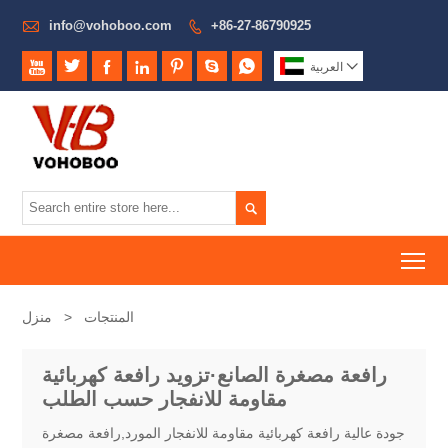

info@vohoboo.com
+86-27-86790925









العربية

To
المنتجات
>
منزل
رافعة مصغرة الصانع·تزويد رافعة كهربائية
مقاومة للانفجار حسب الطلب
جودة عالية رافعة كهربائية مقاومة للانفجار المورد,رافعة مصغرة