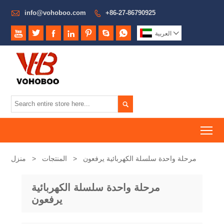

info@vohoboo.com
+86-27-86790925









العربية

To
مرحلة واحدة سلسلة الكهربائية يرفعون
>
المنتجات
>
منزل
مرحلة واحدة سلسلة الكهربائية
يرفعون