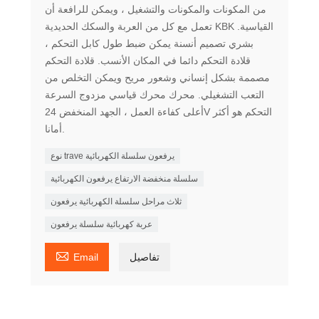
من المكونات والمكونات والتشغيل ، ويمكن للرافعة أن
تعمل مع كل من العربة والسكك الحديدية KBK القياسية.
بشري تصميم أنسنة يمكن ضبط طول كابل التحكم ،
قلادة التحكم دائما في المكان الأنسب. قلادة التحكم
مصممة بشكل إنساني وشعور مريح ويمكن التخلص من
التعب التشغيلي. محرك محرك قياسي مزدوج السرعة
أعلى كفاءة العمل ، الجهد المنخفض 24V التحكم هو أكثر
أمانا.
نوع trave يرفعون سلسلة الكهربائية
سلسلة منخفضة الارتفاع يرفعون الكهربائية
ثلاث مراحل سلسلة الكهربائية يرفعون
عربة كهربائية سلسلة يرفعون

تفاصيل
Email