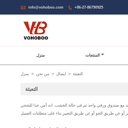

info@vohoboo.com
+86-27-86790925

المنتجات
منزل
التعبئة
>
ايصال
>
من نحن
>
منزل
التعبئة
 مع صندوق ورقي واحد ثم في حالة الخشب. انه آمن جدا للشحن