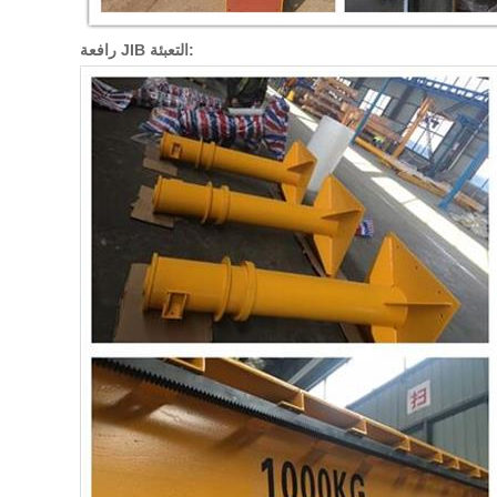
رافعة JIB التعبئة: